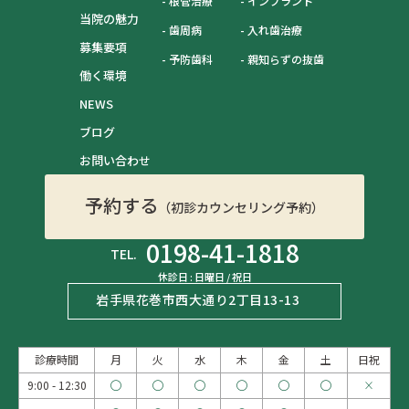
根管治療
インプラント
当院の魅力
歯周病
入れ歯治療
募集要項
予防歯科
親知らずの抜歯
働く環境
NEWS
ブログ
お問い合わせ
予約する
（初診カウンセリング予約）
0198-41-1818
TEL.
休診日 : 日曜日 / 祝日
岩手県花巻市西大通り2丁目13-13
診療時間
月
火
水
木
金
土
日祝
9:00 - 12:30
◯
◯
◯
◯
◯
◯
×